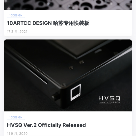
10DESIGN
10ARTCC DESIGN 哈苏专用快装板
17 3 月, 2021
10DESIGN
HVSQ Ver.2 Officially Released
11 9 月, 2020